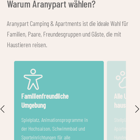
Warum Aranypart wählen?
Aranypart Camping & Apartments ist die ideale Wahl für
Familien, Paare, Freundesgruppen und Gäste, die mit
Haustieren reisen.
iche
Alle Unterkünfte sind
haustierfreundlich
onsprogramme in
Stellplätze, Zeltplätze, Mobilheime und
hwimmbad und
Apartments – nicht nur für Gäste mit
r alle
Hunden.