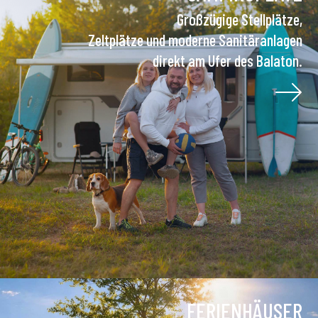
Großzügige Stellplätze,
Zeltplätze und moderne Sanitäranlagen
direkt am Ufer des Balaton.
FERIENHÄUSER