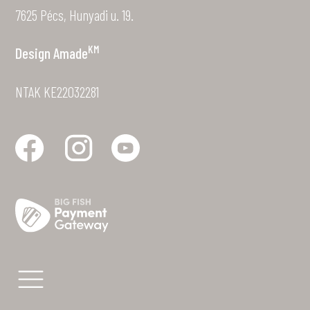
7625 Pécs, Hunyadi u. 19.
KM
Design
Amade
NTAK KE22032281