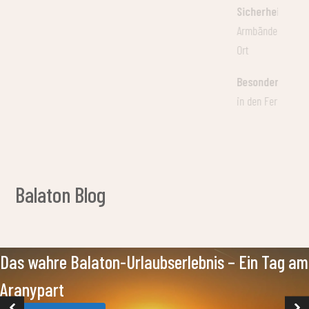
Sicherheit:
Sicherheitsgitter zum Strand, 
Armbändern geöffnet, Sicherheitsdienst vo
Ort
Besonderheiten:
Haustierfreundlich – au
in den Ferienhäusern!
Balaton Blog
Das wahre Balaton-Urlaubserlebnis – Ein Tag am
Aranypart