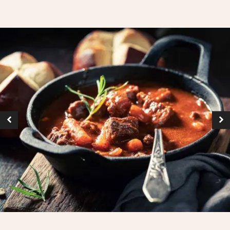
Mahlzeiten, die auf die Bedürfnisse der Gruppe
zugeschnitten sind.
Mahlzeiten können nach vorheriger Absprache
bestellt werden, und spezielle Ernährungsbedürfnisse
können bei der Angebotsanfrage angegeben werden.
Verfügbare Optionen
Frühstück (kalte Platte,
Platte, Platte Plus)
Mittagessen und/oder
Abendessen