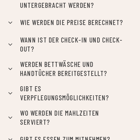
KONTAKT
EMAIL:
reservation@aranypartcamping.hu
ADRESSE:
8600 Siófok, Szent László u. 185.