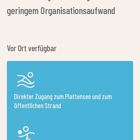
Für Gruppenaktivitäten im Freien geeignete
Bereiche
Gemeinschaftsabende – Kochen im Freien
und Lagerfeuer
An den vorgesehenen Feuerstellen können Gruppen das
Kochen im Freien und gemeinsame Abendaktivitäten
genießen, wodurch unvergessliche Momente für
Klassenfahrten entstehen. Für das Kochen benötigte