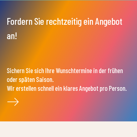
WO BEFINDET SICH DIE UNTERKUNFT?
WELCHE UNTERKUNFTSARTEN STEHEN
FÜR KLASSEN ZUR VERFÜGUNG?
WIE VIELE PERSONEN KÖNNEN IN
EINER UNTERKUNFTSEINHEIT
UNTERGEBRACHT WERDEN?
WIE WERDEN DIE PREISE BERECHNET?
WANN IST DER CHECK-IN UND CHECK-
OUT?
WERDEN BETTWÄSCHE UND