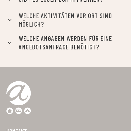
ÖFFNUNGSZEITEN
DES CAMPING UND DER FERIENANLAGE
17. APRIL 2026. – 04. OCTOBER 2026.
ÖFFNUNGSZEITEN DER REZEPTION
0-24 H
EINVERSTÄNDNIS DER ELTERN »
Für den Aufenthalt von Minderjährigen über 16 Jahren auf
dem Campingplatz ohne Aufsicht von Erwachsenen.
IMPRESSUM