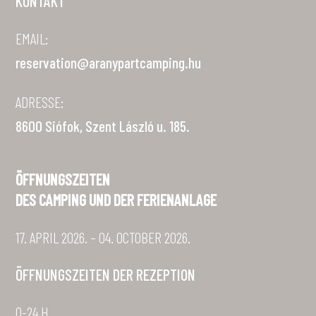
Betreiber der Seite:
Club Pannon Camps & Hotels Kft.
7625 Pécs, Hunyadi u. 19.
KM
Design
Amade
NTAK KE22032281