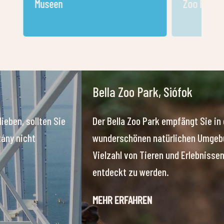
Museen
Zoo Park
Wasserturm Siófok
ftigsten
Der über 40 Meter hohe Wasserturm von Sióf
en
ebenfalls großartige Ausblicke, unter andere
s den
Gegend von Tihany am Nordufer, und bei kla
Wetter reicht die Sicht weit in die Ferne. Ein
rogrammen
besonderes Highlight der dritten Etage des 
dass die Aussicht buchstäblich „schwindele
sein kann, denn die gesamte Etage dreht sic