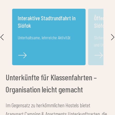
Interaktive Stadtrundfahrt in
Öffentlich
Siófok
Siófok (Ar
Unterhaltsame, lehrreiche Aktivität
Sicherer Stran
und Umkleide
Unterkünfte für Klassenfahrten –
Organisation leicht gemacht
Im Gegensatz zu herkömmlichen Hostels bietet
Aranypart Camping & Apartments Unterkunftsarten, die