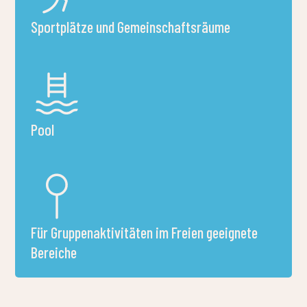
Ausrüstung – Kessel und Ständer – kann vor Ort gemietet
werden, und Feuerholz ist käuflich zu erwerben. Die
Aktivität kann unter Aufsicht der Lehrkräfte sicher
organisiert werden.
So erhalten Sie schnell ein genaues
Angebot
Bitte geben Sie bei der Angebotsanfrage
Folgendes an: