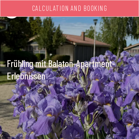
CALCULATION AND BOOKING
MENU
Frühling mit Balaton-Apartment-
Erlebnissen