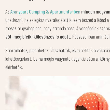
Az
Aranypart Camping & Apartments-ben
minden megvan,
unatkozni, ha az egész nyaralás alatt ki sem teszed a lábad 
messzire gyalogolnod, hogy strandolhass. A vendégeink számá
sőt, még biciklikölcsönzés is adott.
Főszezonban animációt
Sportolhatsz, pihenhetsz, játszhattok, élvezhetitek a vakáci
lehetőségekért. De ha mégis vágynátok egy kis sétára, körny
elérhetők.