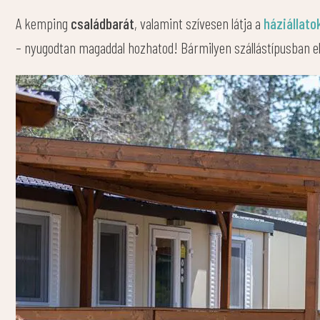
A kemping
cs
aládbarát
, valamint szívesen látja a
háziállato
– nyugodtan magaddal hozhatod! Bármilyen szállástípusban elh