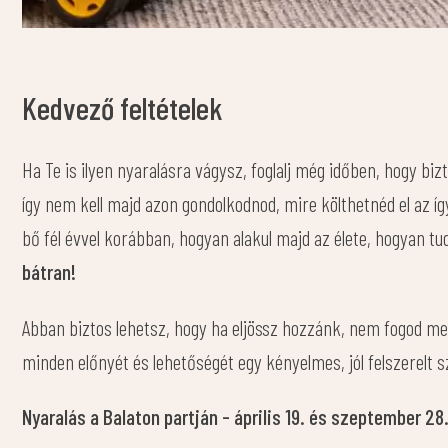
Kedvező feltételek
Ha Te is ilyen nyaralásra vágysz, foglalj még időben, hogy b
így nem kell majd azon gondolkodnod, mire költhetnéd el az í
bő fél évvel korábban, hogyan alakul majd az élete, hogyan t
bátran!
Abban biztos lehetsz, hogy ha eljössz hozzánk, nem fogod meg
minden előnyét és lehetőségét egy kényelmes, jól felszerelt s
Nyaralás a Balaton partján - április 19. és szeptember 28