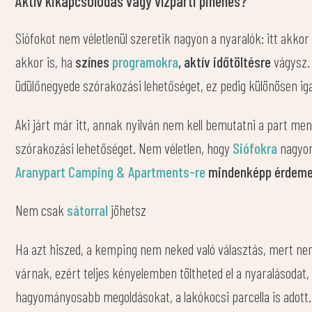
Aktív kikapcsolódás vagy vízparti pihenés?
Siófokot nem véletlenül szeretik nagyon a nyaralók: itt akkor
akkor is, ha
színes
programokra
, aktív időtöltésre
vágysz. 
üdülőnegyede szórakozási lehetőséget, ez pedig különösen ig
Aki járt már itt, annak nyilván nem kell bemutatni a part me
szórakozási lehetőséget. Nem véletlen, hogy
Siófokra
nagyon
Aranypart Camping & Apartments-re
mindenképp érdemes
Nem csak
sátorral
jöhetsz
Ha azt hiszed, a kemping nem neked való választás, mert ne
várnak, ezért teljes kényelemben töltheted el a nyaralásodat, 
hagyományosabb megoldásokat, a lakókocsi parcella is adott.