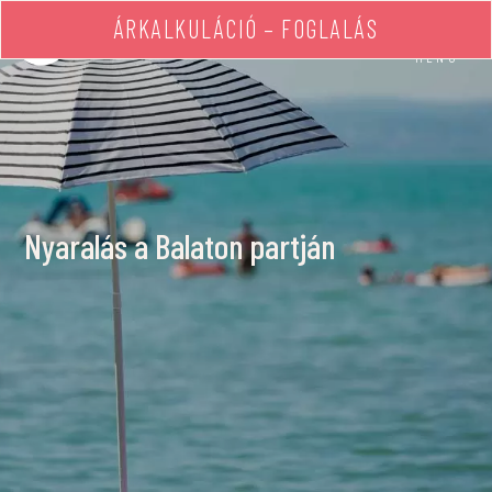
ÁRKALKULÁCIÓ – FOGLALÁS
MENÜ
Nyaralás a Balaton partján