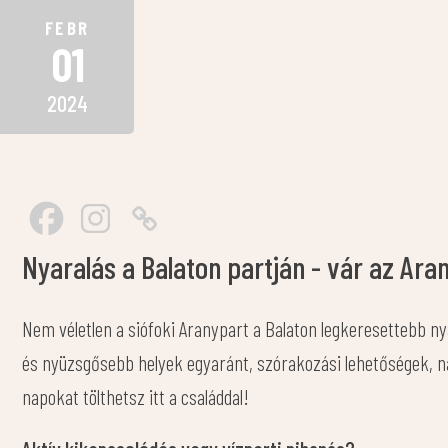
FEBR
01
2024
Nyaralás a Balaton partján - vár az Ar
Nem véletlen a siófoki Aranypart a Balaton legkeresettebb n
és nyüzsgősebb helyek egyaránt, szórakozási lehetőségek, na 
napokat tölthetsz itt a családdal!