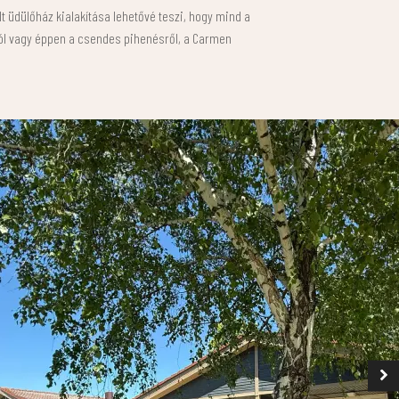
lt üdülőház kialakítása lehetővé teszi, hogy mind a
król vagy éppen a csendes pihenésről, a Carmen