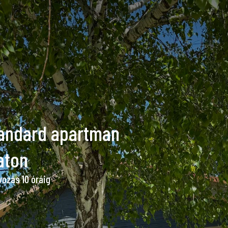
andard apartman
aton
vozás 10 óráig