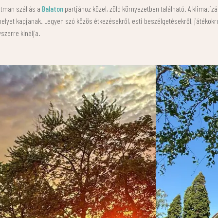
rtman szállás a
Balaton
partjához közel, zöld környezetben található. A klimatizá
 helyet kapjanak. Legyen szó közös étkezésekről, esti beszélgetésekről, játéko
zerre kínálja.