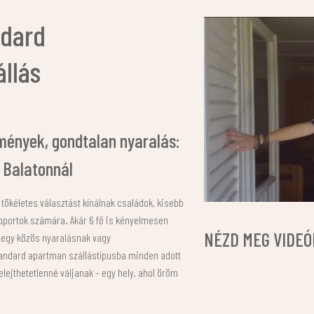
dard
llás
lmények, gondtalan nyaralás:
 Balatonnál
ökéletes választást kínálnak családok, kisebb
soportok számára. Akár 6 fő is kényelmesen
NÉZD MEG VIDE
et egy közös nyaralásnak vagy
andard apartman szállástípusba minden adott
lejthetetlenné váljanak – egy hely, ahol öröm