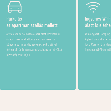
Ingyenes Wi-Fi – a nyaralás
 mellett
alatt is elérhető maradsz
ást, közvetlenül
Az Aranypart Camping & Apartments területén a
zámára. Ez
kijleölt zónákban és minden apartmanunkban,
ik autóval
így a Carmen Standard apartmanban is –
hogy járművüket
ingyenes Wi-Fi-szolgáltatást biztosítunk.