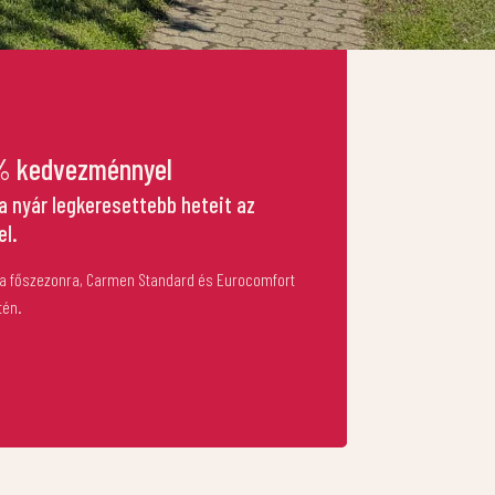
8% kedvezménnyel
 a nyár legkeresettebb heteit az
l.
 a főszezonra, Carmen Standard és Eurocomfort
tén.