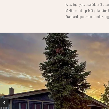
Ez az igényes, családbarát apa
közös, mind a privát pillanatok
Standard apartman mindezt egys