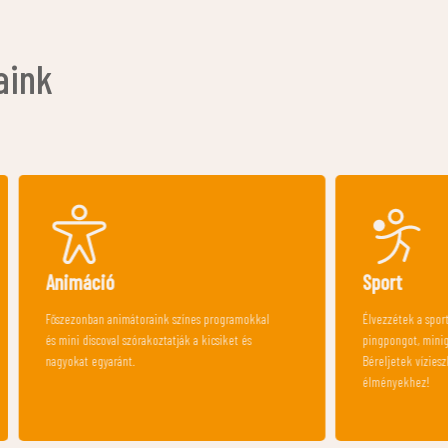
aink
Sport
es programokkal
Élvezzétek a sportpályákat, csocsót,
 kicsiket és
pingpongot, minigolfot és óriás sakkot.
Béreljetek vízieszközöket a balaton-parti
élményekhez!