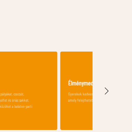
Élménymedence
Gyerekek kedvence az élménymedencénk,
amely felejthetetlen vízi kalandokat nyújt.