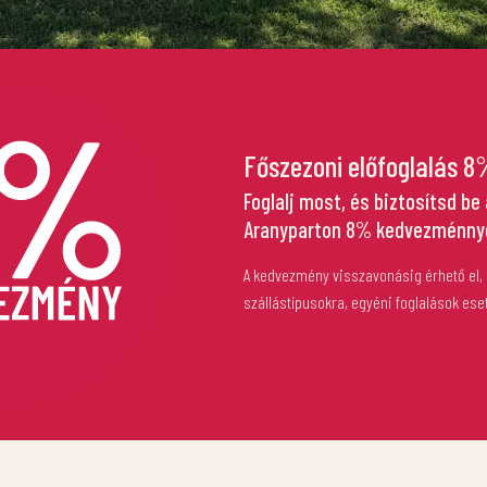
Főszezoni előfoglalás 
Foglalj most, és biztosítsd be
Aranyparton 8% kedvezménnye
A kedvezmény visszavonásig érhető el,
szállástípusokra, egyéni foglalások ese