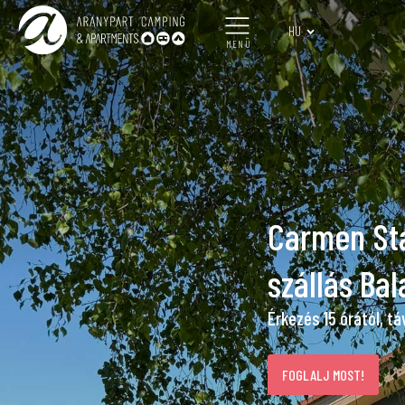
HU
MENÜ
Carmen St
szállás Bal
Érkezés 15 órától, tá
FOGLALJ MOST!