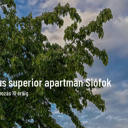
s superior apartman Siófok
vozás 10 óráig