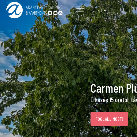
HU
MENÜ
Carmen Plu
Érkezés 15 órától, tá
FOGLALJ MOST!