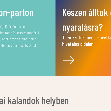
on-parton
Készen álltok 
nyaralásra?
igolf, óriássakk és
en tagja jól érezze magát. A
Tervezzétek meg a következ
 ahol igazán átélhetitek a
hivatalos oldalon!
nden adott ahhoz, hogy jól
ai kalandok helyben