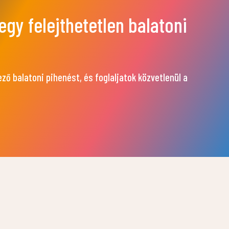
egy felejthetetlen balatoni
ő balatoni pihenést, és foglaljatok közvetlenül a