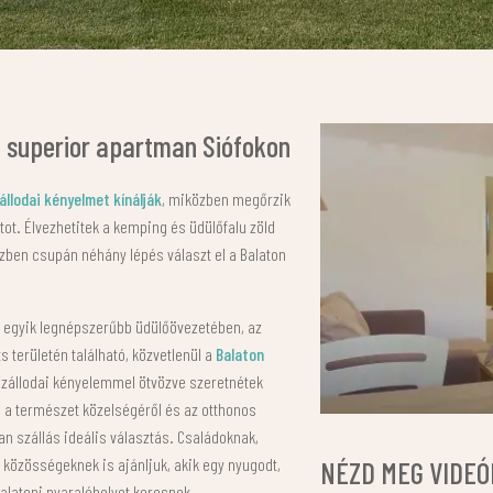
: superior apartman Siófokon
állodai kényelmet kínálják
, miközben megőrzik
ot. Élvezhetitek a kemping és üdülőfalu zöld
ben csupán néhány lépés választ el a Balaton
egyik legnépszerűbb üdülőövezetében, az
területén található, közvetlenül a
Balaton
szállodai kényelemmel ötvözve szeretnétek
e a természet közelségéről és az otthonos
an szállás ideális választás. Családoknak,
 közösségeknek is ajánljuk, akik egy nyugodt,
NÉZD MEG VIDE
balatoni nyaralóhelyet keresnek.