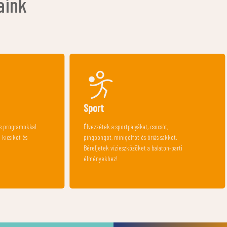
aink
Élménymedence
sót,
Gyerekek kedvence az élménymedencénk,
sakkot.
amely felejthetetlen vízi kalandokat nyújt.
ton-parti