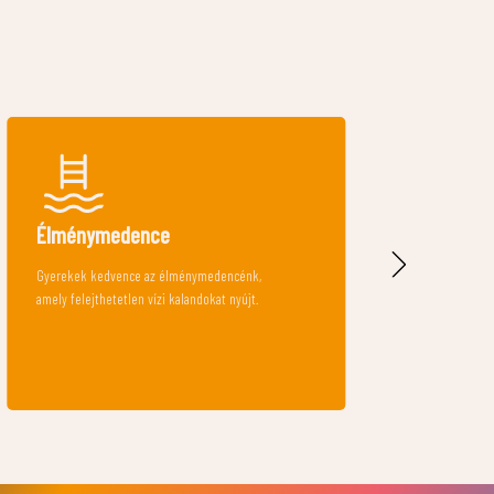
Mosó- és szárítógép
Mosodénkban mosógépet és szárítógépet is
találtok. Zsetont a recepción vásárolhattok.