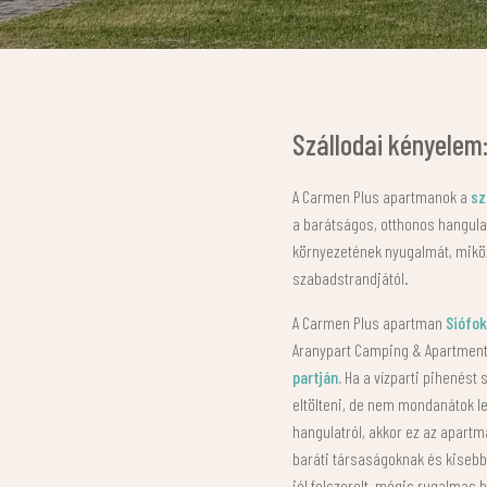
Szállodai kényelem
A Carmen Plus apartmanok a
sz
a barátságos, otthonos hangulat
környezetének nyugalmát, miköz
szabadstrandjától.
A Carmen Plus apartman
Siófok
Aranypart Camping & Apartments 
partján.
Ha a vízparti pihenést 
eltölteni, de nem mondanátok l
hangulatról, akkor ez az apartm
baráti társaságoknak és kisebb
jól felszerelt, mégis rugalmas 