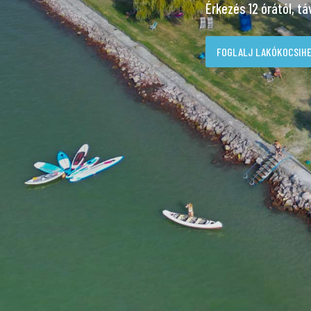
Érkezés 12 órától, tá
FOGLALJ LAKÓKOCSIHE