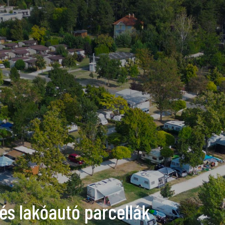
és lakóautó parcellák