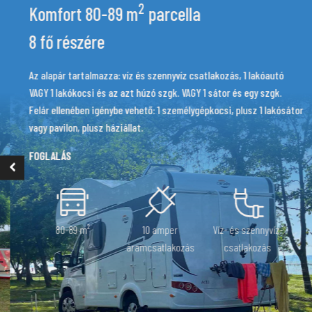
2
Komfort 100-140 m
parcella
10 fő részére
si és az azt húzó
Az alapár tartalmazza: víz és szennyvíz csatlako
génybe vehető: 1
VAGY 1 lakókocsi és az azt húzó szgk. VAGY 1 sát
plusz háziállat.
Felár ellenében igénybe vehető: 1 személygépkocs
vagy pavilon, plusz háziállat.
FOGLALÁS
80-89 m²
10 amper
Víz
áramcsatlakozás