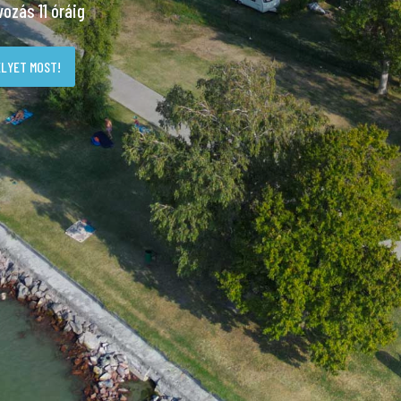
vozás 11 óráig
LYET MOST!