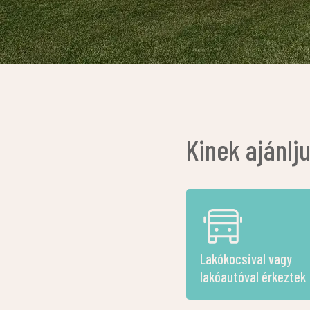
Kinek ajánlj
Lakókocsival vagy
lakóautóval érkeztek