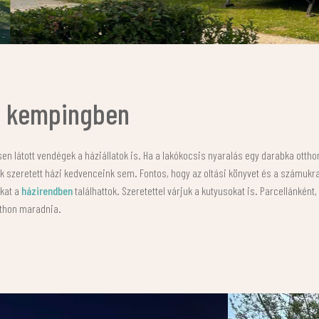
 a kempingben
n látott vendégek a háziállatok is. Ha a lakókocsis nyaralás egy darabka otthon
szeretett házi kedvenceink sem. Fontos, hogy az oltási könyvet és a számukra fiz
kat a
házirendben
találhattok. Szeretettel várjuk a kutyusokat is. Parcellánként
tthon maradnia.