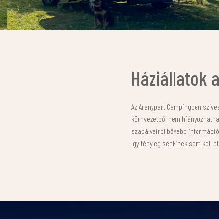
Háziállatok
Az Aranypart Campingben szívese
környezetből nem hiányozhatnak 
szabályairól bővebb információ
így tényleg senkinek sem kell o