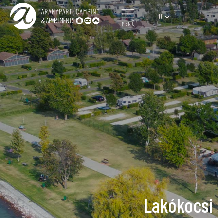
HU
MENÜ
Lakókocsi 