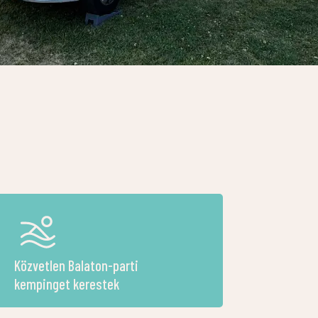
Közvetlen Balaton-parti
kempinget kerestek