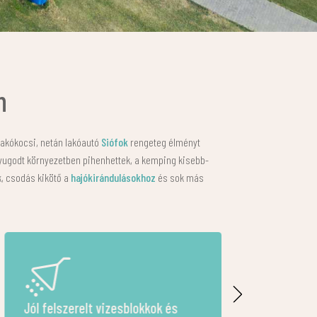
n
 lakókocsi, netán lakóautó
Siófok
rengeteg élményt
nyugodt környezetben pihenhettek, a kemping kisebb-
k, csodás kikötő a
hajókirándulásokhoz
és sok más
Sportolási, kikapcsolódási
Étterem, büf