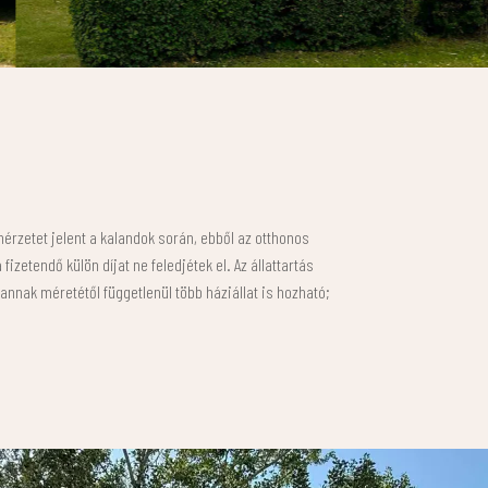
érzetet jelent a kalandok során, ebből az otthonos
etendő külön díjat ne feledjétek el. Az állattartás
, annak méretétől függetlenül több háziállat is hozható;