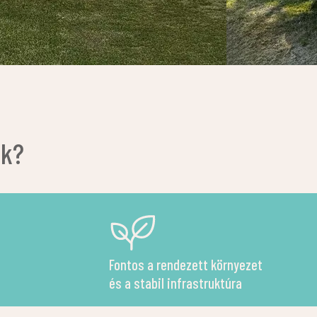
uk?
Fontos a rendezett környezet
és a stabil infrastruktúra