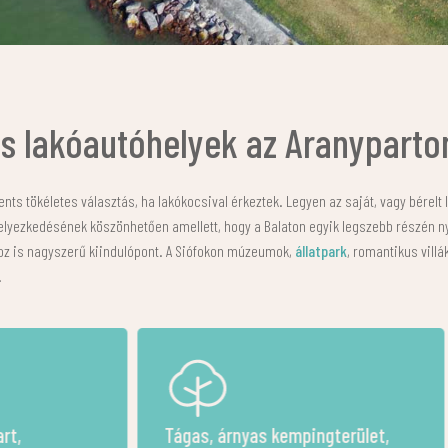
s lakóautóhelyek az Aranyparto
ts tökéletes választás, ha lakókocsival érkeztek. Legyen az saját, vagy bérelt
helyezkedésének köszönhetően amellett, hogy a Balaton egyik legszebb részén 
oz is nagyszerű kiindulópont. A Siófokon múzeumok,
állatpark
, romantikus villá
.
ngterület,
Jól felszerelt vizesblokkok és