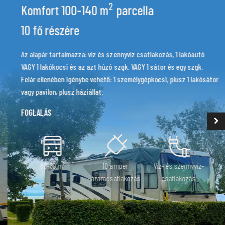
2
Normál 60-79 m
parcella
6 fő részére
si és az azt húzó
Az alapár tartalmazza: 1 lakóautó VAGY 1 lakókoc
génybe vehető: 1
szgk. VAGY 1 sátor és egy szgk. Felár ellenében i
plusz háziállat.
személygépkocsi, plusz 1 lakósátor vagy pavilon, 
FOGLALÁS
60-79 m²
10 amper
áramcsatlakozás