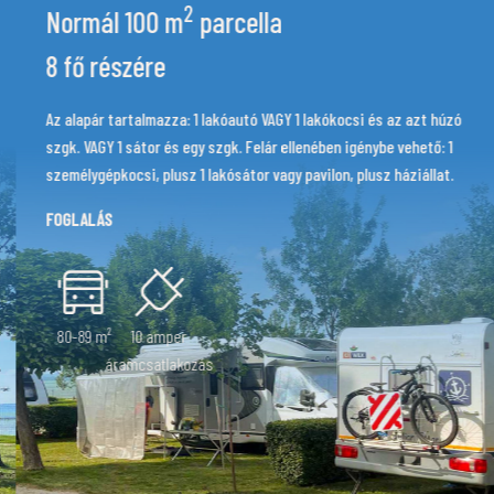
2
Normál 40-59 m
parcella
4 fő részére
zás, 1 lakóautó
Az alapár tartalmazza: 1 lakóautó VAGY 1 lakókoc
or és egy szgk.
szgk. VAGY 1 sátor és egy szgk. Felár ellenében i
i, plusz 1 lakósátor
személygépkocsi, plusz 1 lakósátor vagy pavilon, 
FOGLALÁS
40-59 m²
10 amper
- és szennyvíz-
áramcsatlakozás
csatlakozás