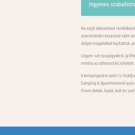
gyenes szabadstranddal
valódi kempinghangu
Ha saját lakóautóval rendelkezt
szeretnének részesévé válni enn
dolgot magatokkal hozhattok, a
Legyen szó nyugágyakról, grillfe
mintha az otthonod kicsinyített
A kempingezést azért is imádju
Camping & Apartmentsnél azon d
finom ételek, italok, bolt és s