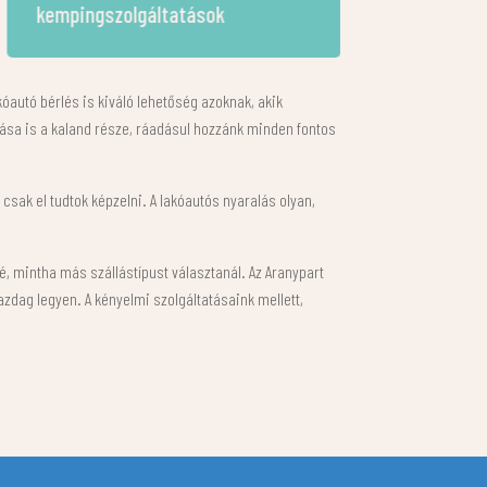
lehetőségek a területen belül
területén
kóautó bérlés is kiváló lehetőség azoknak, akik
tása is a kaland része, ráadásul hozzánk minden fontos
 csak el tudtok képzelni. A lakóautós nyaralás olyan,
 mintha más szállástípust választanál. Az Aranypart
dag legyen. A kényelmi szolgáltatásaink mellett,