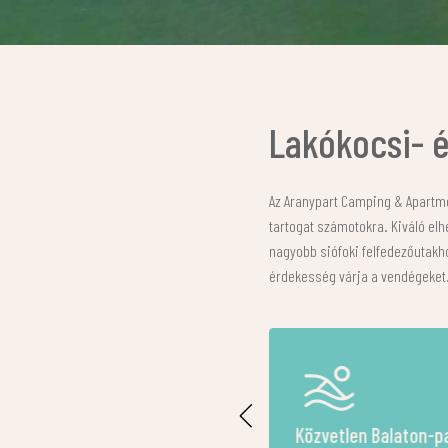
Lakókocsi- é
Az Aranypart Camping & Apartmen
tartogat számotokra. Kiváló el
nagyobb siófoki felfedezőutakh
érdekesség várja a vendégeket
zvetlen Balaton-part,
Tágas, árnyas kempi