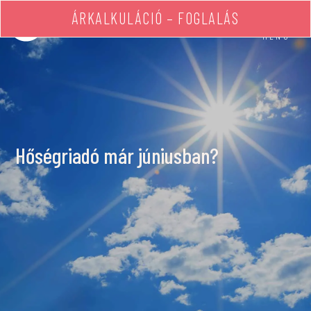
ÁRKALKULÁCIÓ – FOGLALÁS
MENÜ
Hőségriadó már júniusban?