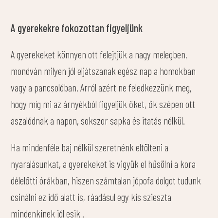
A gyerekekre fokozottan figyeljünk
A gyerekeket könnyen ott felejtjük a nagy melegben,
mondván milyen jól eljátszanak egész nap a homokban
vagy a pancsolóban. Arról azért ne feledkezzünk meg,
hogy míg mi az árnyékból figyeljük őket, ők szépen ott
aszalódnak a napon, sokszor sapka és itatás nélkül.
Ha mindenféle baj nélkül szeretnénk eltölteni a
nyaralásunkat, a gyerekeket is vigyük el hűsölni a kora
délelőtti órákban, hiszen számtalan jópofa dolgot tudunk
csinálni ez idő alatt is, ráadásul egy kis szieszta
mindenkinek jól esik .