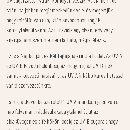
talán, ha jobban megismerkedünk vele, és megértjük,
hogy miről is van szó, talán kevesebben fogják
komolytalanul venni. Az ultraviola egy olyan fény vagy
energia, ami szemmel nem látható, mégis létezik.
Ez is a Napból jön, és két fajtája is érinti a Földet. Az UV-A
és UV-B közötti különbség az, hogy míg az UV-B-nek
vannak kedvező hatásai is, az UV-A inkább káros hatással
van a szervezetünkre.
És míg a „kevésbé szeretett” UV-A állandóan jelen van a
nap folyamán, ráadásul akadálytalanul átjut az
ablaküvegen és a felhőkön, addig az UV-B sugarak nagy