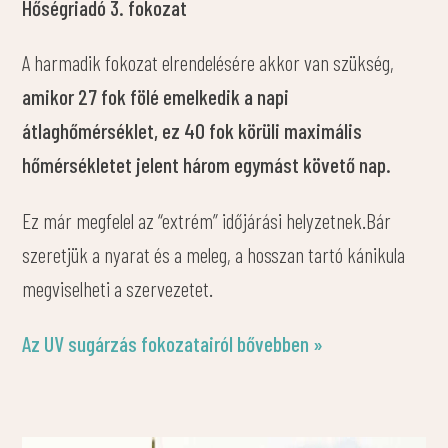
Hőségriadó 3. fokozat
A harmadik fokozat elrendelésére akkor van szükség,
amikor 27 fok fölé emelkedik a napi
átlaghőmérséklet, ez 40 fok körüli maximális
hőmérsékletet jelent három egymást követő nap.
Ez már megfelel az “extrém” időjárási helyzetnek.Bár
szeretjük a nyarat és a meleg, a hosszan tartó kánikula
megviselheti a szervezetet.
Az UV sugárzás fokozatairól bővebben »