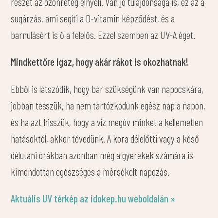
részét az ózonréteg elnyeli. Van jó tulajdonsága is, ez az a
sugárzás, ami segíti a D-vitamin képződést, és a
barnulásért is ő a felelős. Ezzel szemben az UV-A éget.
Mindkettőre igaz, hogy akár rákot is okozhatnak!
Ebből is látszódik, hogy bár szükségünk van napocskára,
jobban tesszük, ha nem tartózkodunk egész nap a napon,
és ha azt hisszük, hogy a víz megóv minket a kellemetlen
hatásoktól, akkor tévedünk. A kora délelőtti vagy a késő
délutáni órákban azonban még a gyerekek számára is
kimondottan egészséges a mérsékelt napozás.
Aktuális UV térkép az idokep.hu weboldalán »