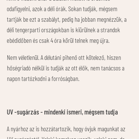
odafigyelni, azok a déli órák. Sokan tudják, mégsem
tartják be ezt a szabályt, pedig ha jobban megnézzük, a
déli tengerparti országokban is kiürülnek a strandok
ebédidőben és csak 4 óra körül telnek meg újra.
Nem véletlenül. A délutáni pihenő ott kötelező, hiszen
hőségriadó nélkül is tudják az ott élők, nem tanácsos a
napon tartózkodni a forróságban.
UV -sugárzás - mindenki ismeri, mégsem tudja
A nyárhoz az is hozzátartozik, hogy óvjuk magunkat az
UV sugárzástól. Valaki komolyan veszik, valaki nem, de