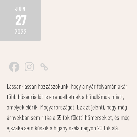
JÚN
27
2022
Lassan-lassan hozzászokunk, hogy a nyár folyamán akár
több hőségriadót is elrendelhetnek a hőhullámok miatt,
amelyek elérik Magyarországot. Ez azt jelenti, hogy még
árnyékban sem ritka a 35 fok fölötti hőmérséklet, és még
éjszaka sem kúszik a higany szála nagyon 20 fok alá.