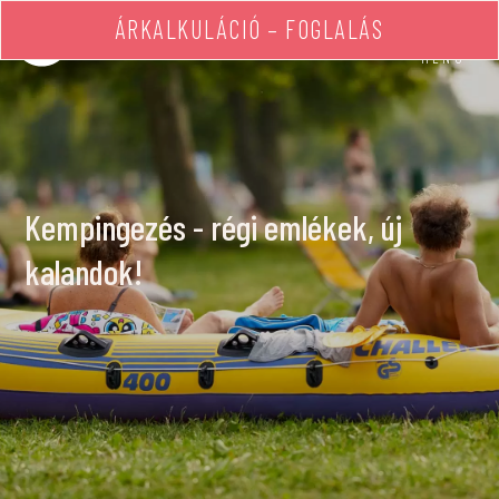
ÁRKALKULÁCIÓ – FOGLALÁS
MENÜ
Kempingezés - régi emlékek, új
kalandok!