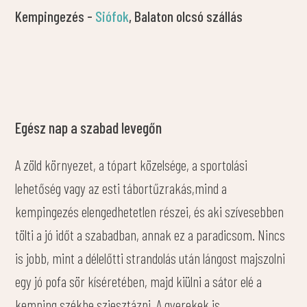
Kempingezés -
Siófok
, Balaton olcsó szállás
Egész nap a szabad levegőn
A zöld környezet, a tópart közelsége, a sportolási
lehetőség vagy az esti tábortűzrakás,mind a
kempingezés elengedhetetlen részei, és aki szívesebben
tölti a jó időt a szabadban, annak ez a paradicsom. Nincs
is jobb, mint a délelőtti strandolás után lángost majszolni
egy jó pofa sör kíséretében, majd kiülni a sátor elé a
kemping székbe sziesztázni. A gyerekek is