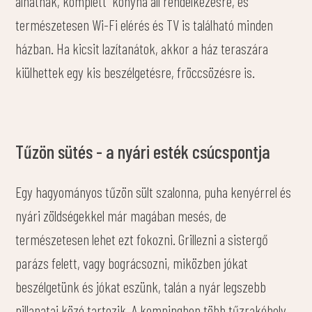
alhatnak, komplett konyha áll rendelkezésre, és
természetesen Wi-Fi elérés és TV is található minden
házban. Ha kicsit lazítanátok, akkor a ház teraszára
kiülhettek egy kis beszélgetésre, fröccsözésre is.
Tűzön sütés - a nyári esték csúcspontja
Egy hagyományos tűzön sült szalonna, puha kenyérrel és
nyári zöldségekkel már magában mesés, de
természetesen lehet ezt fokozni. Grillezni a sistergő
parázs felett, vagy bográcsozni, miközben jókat
beszélgetünk és jókat eszünk, talán a nyár legszebb
pillanatai közé tartozik. A kempingben több tűzrakóhely