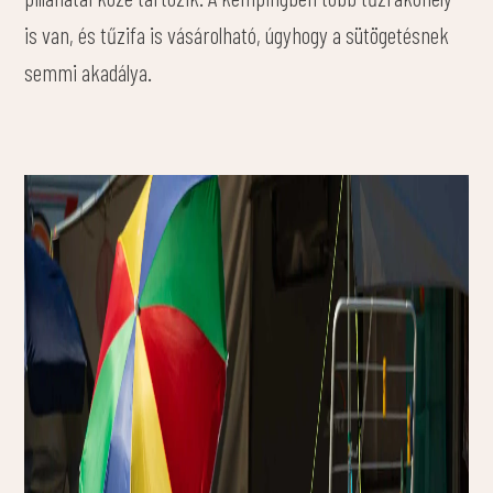
is van, és tűzifa is vásárolható, úgyhogy a sütögetésnek
semmi akadálya.