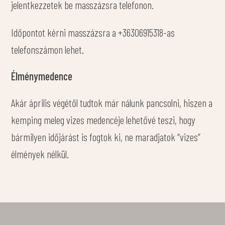
jelentkezzetek be masszázsra telefonon.
Időpontot kérni masszázsra a +36306915318-as
telefonszámon lehet.
Élménymedence
Akár április végétől tudtok már nálunk pancsolni, hiszen a
kemping meleg vizes medencéje lehetővé teszi, hogy
bármilyen időjárást is fogtok ki, ne maradjatok “vizes”
élmények nélkül.