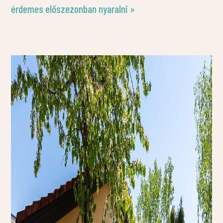
érdemes előszezonban nyaralni »