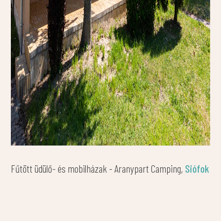
Fűtött üdülő- és mobilházak - Aranypart Camping,
Siófok