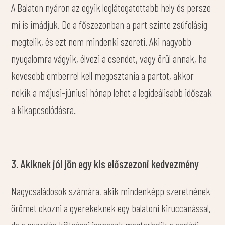
A Balaton nyáron az egyik leglátogatottabb hely és persze
mi is imádjuk. De a főszezonban a part szinte zsúfolásig
megtelik, és ezt nem mindenki szereti. Aki nagyobb
nyugalomra vágyik, élvezi a csendet, vagy örül annak, ha
kevesebb emberrel kell megosztania a partot, akkor
nekik a májusi-júniusi hónap lehet a legideálisabb időszak
a kikapcsolódásra.
3. Akiknek jól jön egy kis előszezoni kedvezmény
Nagycsaládosok számára, akik mindenképp szeretnének
örömet okozni a gyerekeknek egy balatoni kiruccanással,
de a nyaralás költségei igencsak megterhelik a családi