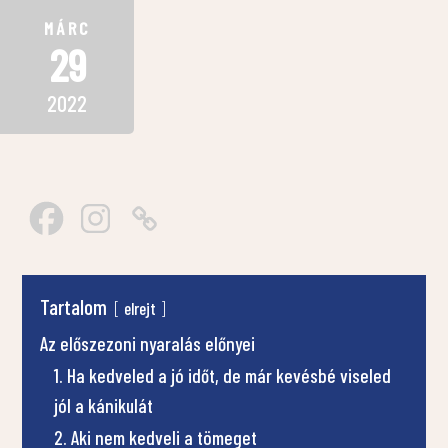
MÁRC
29
2022
Tartalom
elrejt
Az előszezoni nyaralás előnyei
1. Ha kedveled a jó időt, de már kevésbé viseled
jól a kánikulát
2. Aki nem kedveli a tömeget