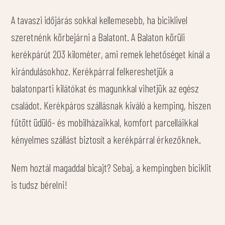
A tavaszi időjárás sokkal kellemesebb, ha biciklivel
szeretnénk körbejárni a Balatont. A Balaton körüli
kerékpárút 203 kilométer, ami remek lehetőséget kínál a
kirándulásokhoz. Kerékpárral felkereshetjük a
balatonparti kilátókat és magunkkal vihetjük az egész
családot. Kerékpáros szállásnak kiváló a kemping, hiszen
fűtött üdülő- és mobilházaikkal, komfort parcelláikkal
kényelmes szállást biztosít a kerékpárral érkezőknek.
Nem hoztál magaddal bicajt? Sebaj, a kempingben biciklit
is tudsz bérelni!