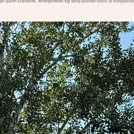
át igazán szabadnak. Vendégeinkben egy dolog azonban közös: az Aranyparton m