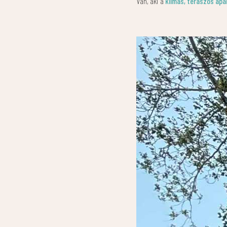
Van, aki a
klímás, teraszos ap