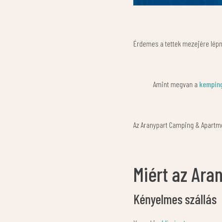
Érdemes a tettek mezejére lépni,
Amint megvan a
kempin
Az Aranypart Camping & Apartme
Miért az Ara
Kényelmes szállás