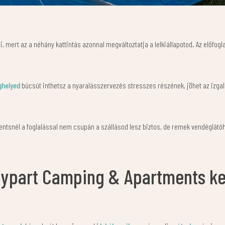
 mert az a néhány kattintás azonnal megváltoztatja a lelkiállapotod. Az előfogla
ghelyed
búcsút inthetsz a nyaralásszervezés stresszes részének, jöhet az izga
ntsnél a foglalással nem csupán a szállásod lesz biztos, de remek vendéglátóh
nypart Camping & Apartments ke