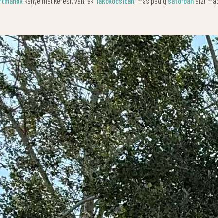
artmanok
kényelmét keresi, van, aki
lakókocsiban
, más pedig
sátorban
érzi mag