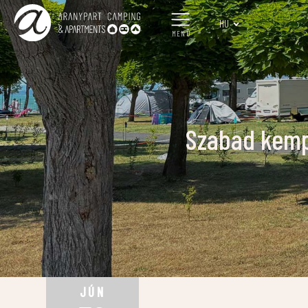
HU
MENÜ
Szabad kemp
JÚN