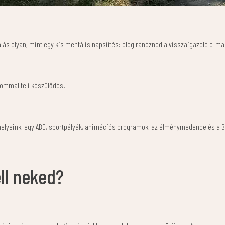
lás olyan, mint egy kis mentális napsütés: elég ránézned a visszaigazoló e-mailr
lommal teli készülődés.
elyeink, egy ABC, sportpályák, animációs programok, az élménymedence és a Bal
ll neked?