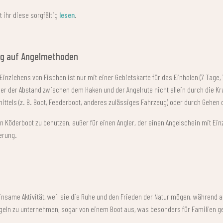
t ihr diese sorgfältig
lesen
.
ug auf Angelmethoden
inziehens von Fischen ist nur mit einer Gebietskarte für das Einholen (7 Tage, 
r der Abstand zwischen dem Haken und der Angelrute nicht allein durch die Kra
fsmittels (z. B. Boot, Feederboot, anderes zulässiges Fahrzeug) oder durch Geh
n Köderboot zu benutzen, außer für einen Angler, der einen Angelschein mit Ei
ierung.
einsame Aktivität, weil sie die Ruhe und den Frieden der Natur mögen, während an
geln zu unternehmen, sogar von einem Boot aus, was besonders für Familien ge