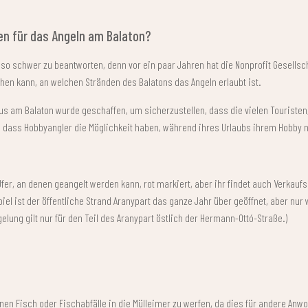
en für das Angeln am Balaton?
 so schwer zu beantworten, denn vor ein paar Jahren hat die Nonprofit Gesellsch
hen kann, an welchen Stränden des Balatons das Angeln erlaubt ist.
us am Balaton wurde geschaffen, um sicherzustellen, dass die vielen Touristen
d dass Hobbyangler die Möglichkeit haben, während ihres Urlaubs ihrem Hobby
»
Ufer, an denen geangelt werden kann, rot markiert, aber ihr findet auch Verkaufs
piel ist der öffentliche Strand Aranypart das ganze Jahr über geöffnet, aber n
elung gilt nur für den Teil des Aranypart östlich der Hermann-Ottó-Straße.)
nen Fisch oder Fischabfälle in die Mülleimer zu werfen, da dies für andere Anw