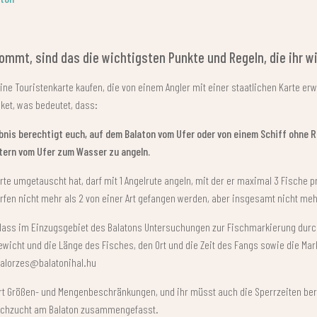
kommt, sind das die wichtigsten Punkte und Regeln, die ihr 
e Touristenkarte kaufen, die von einem Angler mit einer staatlichen Karte erwo
ket, was bedeutet, dass:
bnis berechtigt euch, auf dem Balaton vom Ufer oder von einem Schiff ohne R
tern vom Ufer zum Wasser zu angeln.
arte umgetauscht hat, darf mit 1 Angelrute angeln, mit der er maximal 3 Fische p
en nicht mehr als 2 von einer Art gefangen werden, aber insgesamt nicht mehr 
 dass im Einzugsgebiet des Balatons Untersuchungen zur Fischmarkierung durc
wicht und die Länge des Fisches, den Ort und die Zeit des Fangs sowie die Marki
halorzes@balatonihal.hu
art Größen- und Mengenbeschränkungen, und ihr müsst auch die Sperrzeiten berü
Fischzucht am Balaton zusammengefasst.