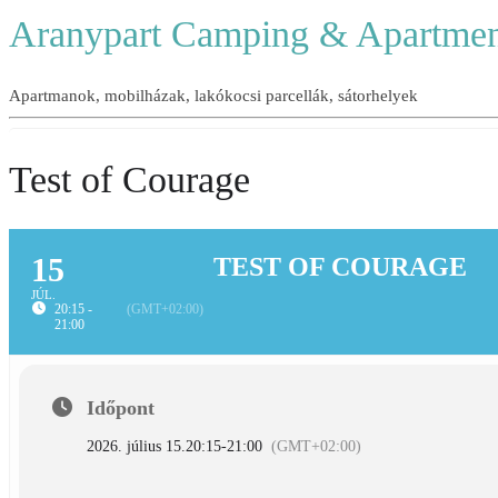
Aranypart Camping & Apartmen
Apartmanok, mobilházak, lakókocsi parcellák, sátorhelyek
Test of Courage
15
TEST OF COURAGE
JÚL.
20:15 -
(GMT+02:00)
21:00
Időpont
2026. július 15.
20:15
-
21:00
(GMT+02:00)