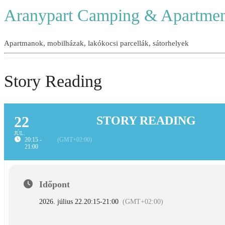
Aranypart Camping & Apartmen
Apartmanok, mobilházak, lakókocsi parcellák, sátorhelyek
Story Reading
22
STORY READING
JÚL.
20:15 -
(GMT+02:00)
21:00
Időpont
2026. július 22.
20:15
-
21:00
(GMT+02:00)