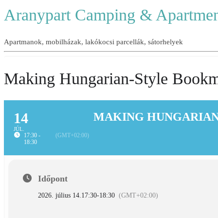
Aranypart Camping & Apartmen
Apartmanok, mobilházak, lakókocsi parcellák, sátorhelyek
Making Hungarian-Style Bookm
14
MAKING HUNGARIA
JÚL.
17:30 -
(GMT+02:00)
18:30
Időpont
2026. július 14.
17:30
-
18:30
(GMT+02:00)