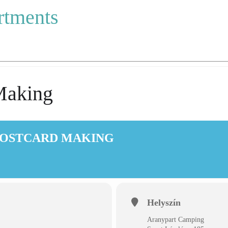
rtments
Making
POSTCARD MAKING
Helyszín
Aranypart Camping