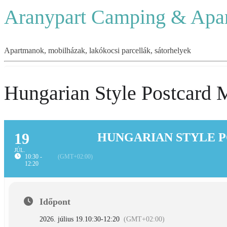
Aranypart Camping & Apa
Apartmanok, mobilházak, lakókocsi parcellák, sátorhelyek
Hungarian Style Postcard 
19
HUNGARIAN STYLE 
JÚL.
10:30 -
(GMT+02:00)
12:20
Időpont
2026. július 19.
10:30
-
12:20
(GMT+02:00)