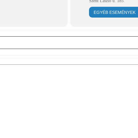
Szent László u. 185.
EGYÉB ESEMÉNYEK
 []