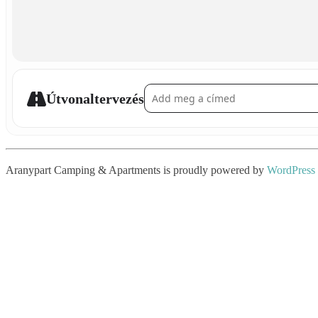
Address - Hungarian Style Postcard Making
Útvonaltervezés
Aranypart Camping & Apartments is proudly powered by
WordPress