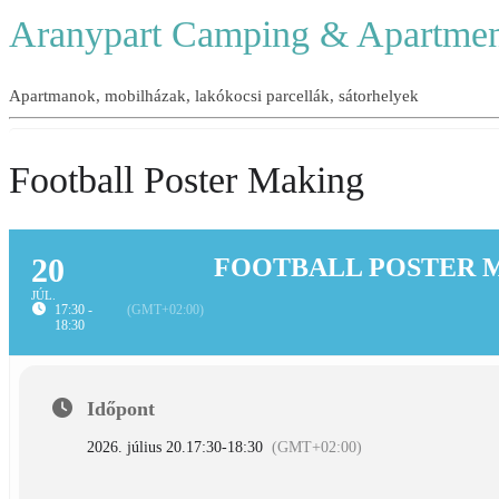
Aranypart Camping & Apartmen
Apartmanok, mobilházak, lakókocsi parcellák, sátorhelyek
Football Poster Making
20
FOOTBALL POSTER 
JÚL.
17:30 -
(GMT+02:00)
18:30
Időpont
2026. július 20.
17:30
-
18:30
(GMT+02:00)