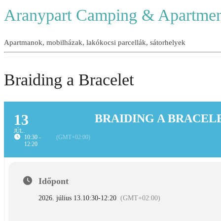
Aranypart Camping & Apartmen
Apartmanok, mobilházak, lakókocsi parcellák, sátorhelyek
Braiding a Bracelet
13
BRAIDING A BRACEL
JÚL.
10:30 -
(GMT+02:00)
12:20
Időpont
2026. július 13.
10:30
-
12:20
(GMT+02:00)