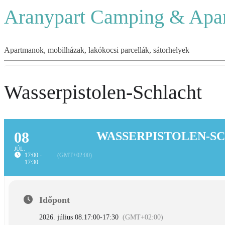
Aranypart Camping & Apa
Apartmanok, mobilházak, lakókocsi parcellák, sátorhelyek
Wasserpistolen-Schlacht
08
WASSERPISTOLEN-S
JÚL.
17:00 -
(GMT+02:00)
17:30
Időpont
2026. július 08.
17:00
-
17:30
(GMT+02:00)