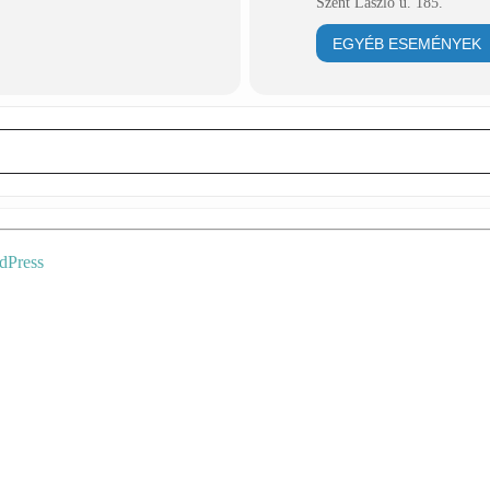
Szent László u. 185.
EGYÉB ESEMÉNYEK
dPress