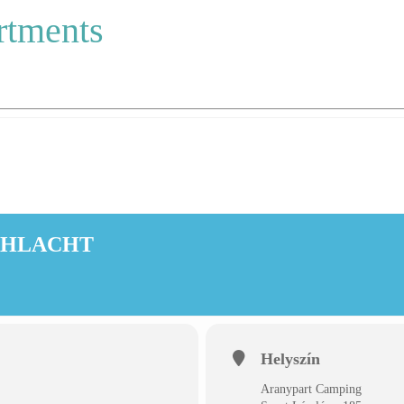
rtments
CHLACHT
Helyszín
Aranypart Camping