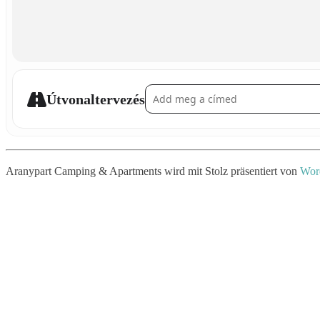
Address - Wasserpistolen-Schlacht []
Útvonaltervezés
Aranypart Camping & Apartments wird mit Stolz präsentiert von
Wor