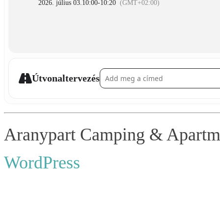
2026. július 03.
10:00
-
10:20
(GMT+02:00)
Address - Morgengymnastik mit der Famili
Útvonaltervezés
Aranypart Camping & Apartmen
WordPress