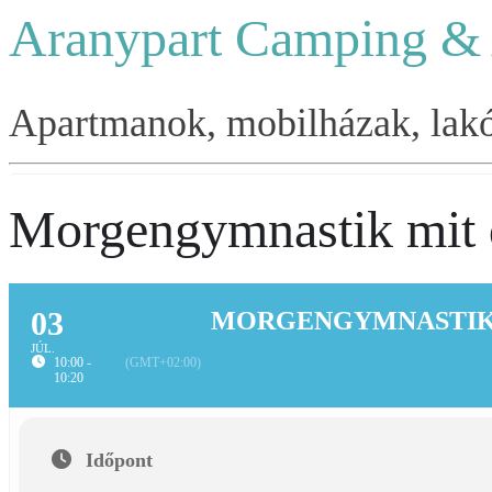
Aranypart Camping &
Apartmanok, mobilházak, lakók
Morgengymnastik mit 
03
MORGENGYMNASTIK 
JÚL.
10:00 -
(GMT+02:00)
10:20
Időpont