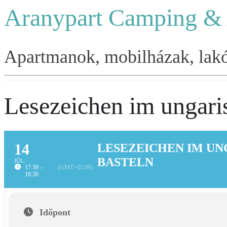
Aranypart Camping &
Apartmanok, mobilházak, lakók
Lesezeichen im ungaris
14
LESEZEICHEN IM UN
BASTELN
JÚL.
17:30 -
(GMT+02:00)
18:30
Időpont