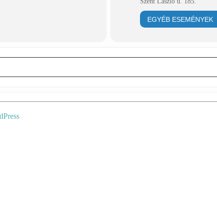
Szent László u. 185.
EGYÉB ESEMÉNYEK
dPress