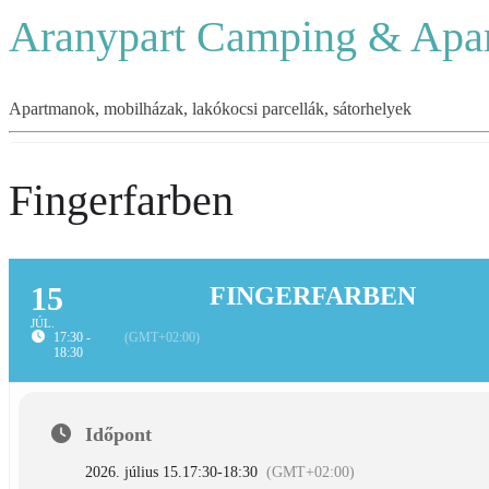
Aranypart Camping & Apa
Apartmanok, mobilházak, lakókocsi parcellák, sátorhelyek
Fingerfarben
15
FINGERFARBEN
JÚL.
17:30 -
(GMT+02:00)
18:30
Időpont
2026. július 15.
17:30
-
18:30
(GMT+02:00)