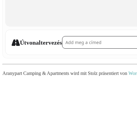
Address - Fingerfarben []
Útvonaltervezés
Aranypart Camping & Apartments wird mit Stolz präsentiert von
Wor