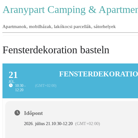
Aranypart Camping & Apartmen
Apartmanok, mobilházak, lakókocsi parcellák, sátorhelyek
Fensterdekoration basteln
21
FENSTERDEKORATIO
JÚL.
10:30 -
(GMT+02:00)
12:20
Időpont
2026. július 21.
10:30
-
12:20
(GMT+02:00)