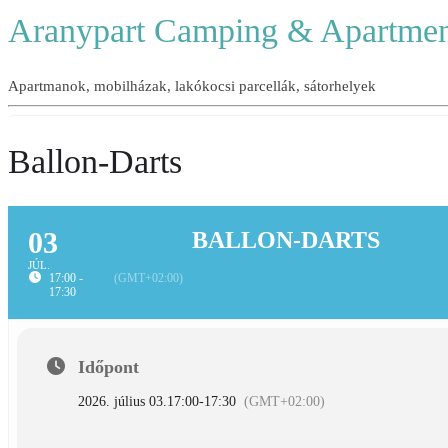
Aranypart Camping & Apartmen
Apartmanok, mobilházak, lakókocsi parcellák, sátorhelyek
Ballon-Darts
03
BALLON-DARTS
JÚL.
17:00 -
(GMT+02:00)
17:30
Időpont
2026. július 03.
17:00
-
17:30
(GMT+02:00)