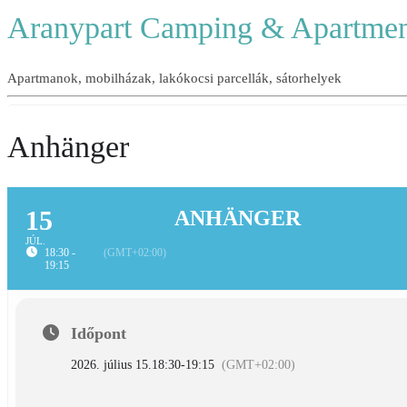
Aranypart Camping & Apartmen
Apartmanok, mobilházak, lakókocsi parcellák, sátorhelyek
Anhänger
15
ANHÄNGER
JÚL.
18:30 -
(GMT+02:00)
19:15
Időpont
2026. július 15.
18:30
-
19:15
(GMT+02:00)