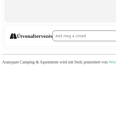
Address - Aloha Party []
Útvonaltervezés
Aranypart Camping & Apartments wird mit Stolz präsentiert von
Wor