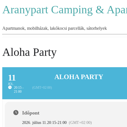
Aranypart Camping & Apa
Apartmanok, mobilházak, lakókocsi parcellák, sátorhelyek
Aloha Party
11
ALOHA PARTY
JÚL.
20:15 -
(GMT+02:00)
21:00
Időpont
2026. július 11.
20:15
-
21:00
(GMT+02:00)