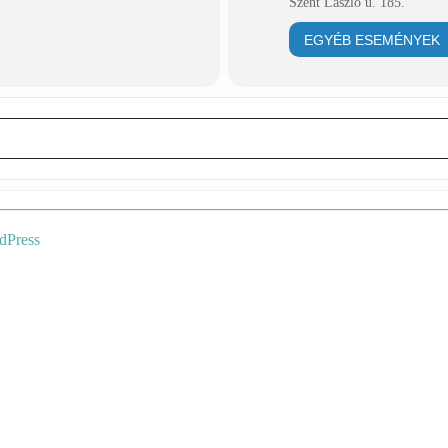
Szent László u. 185.
EGYÉB ESEMÉNYEK
dPress