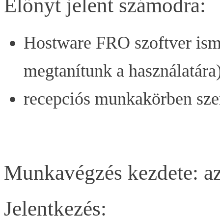
Előnyt jelent számodra:
Hostware FRO szoftver isme
megtanítunk a használatára
recepciós munkakörben szer
Munkavégzés kezdete: az
Jelentkezés: