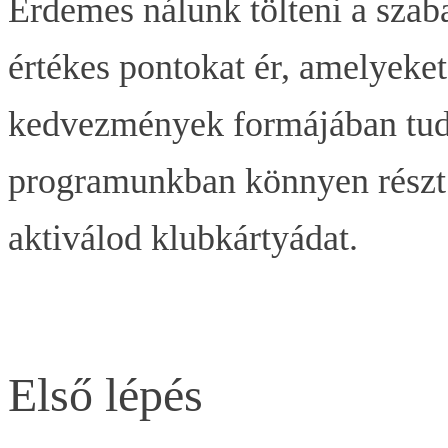
Érdemes nálunk tölteni a szab
értékes pontokat ér, amelyeke
kedvezmények formájában tudsz
programunkban könnyen részt 
aktiválod klubkártyádat.
Első lépés