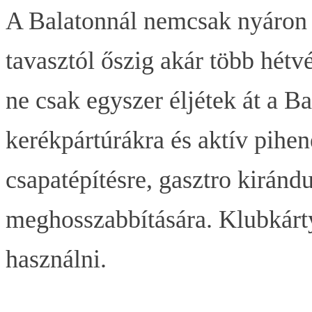
A Balatonnál nemcsak nyáron 
tavasztól őszig akár több hétv
ne csak egyszer éljétek át a Ba
kerékpártúrákra és aktív pihen
csapatépítésre, gasztro kiránd
meghosszabbítására. Klubkárty
használni.