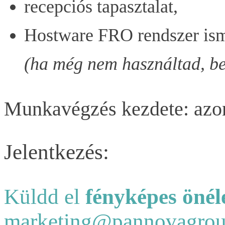
recepciós tapasztalat,
Hostware FRO rendszer ism
(ha még nem használtad, bet
Munkavégzés kezdete: azo
Jelentkezés:
Küldd el
fényképes önél
marketing@pannovagrou