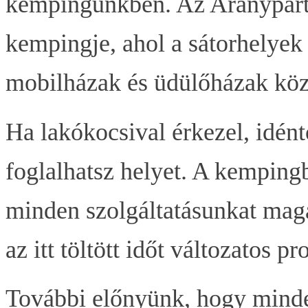
kempingünkben. Az Aranypart
kempingje, ahol a sátorhelyek 
mobilházak és üdülőházak közü
Ha lakókocsival érkezel, idén
foglalhatsz helyet. A kemping
minden szolgáltatásunkat mag
az itt töltött időt változatos p
További előnyünk, hogy minde