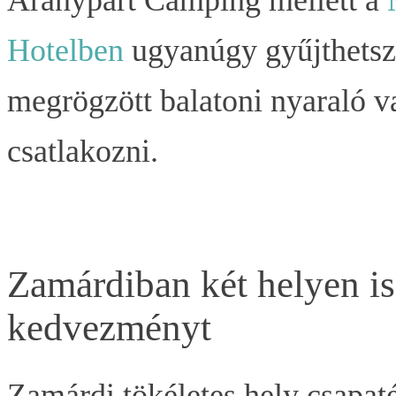
Aranypart Camping mellett a
Hotelben
ugyanúgy gyűjthetsz i
megrögzött balatoni nyaraló 
csatlakozni.
Zamárdiban két helyen is
kedvezményt
Zamárdi tökéletes hely csapaté