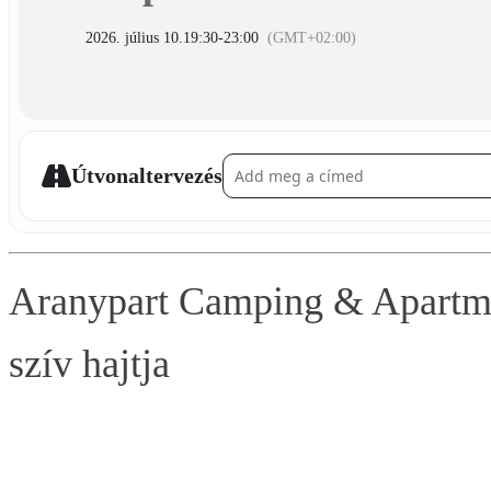
2026. július 10.
19:30
-
23:00
(GMT+02:00)
Address - XXIII. New Orleans Jazz Fesztivá
Útvonaltervezés
Aranypart Camping & Apartme
szív hajtja