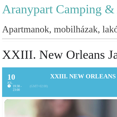
Aranypart Camping &
Apartmanok, mobilházak, lakók
XXIII. New Orleans Ja
10
XXIII. NEW ORLEANS
JÚL.
19:30 -
(GMT+02:00)
23:00