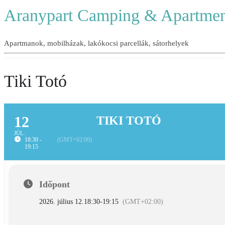
Aranypart Camping & Apartmen
Apartmanok, mobilházak, lakókocsi parcellák, sátorhelyek
Tiki Totó
12
TIKI TOTÓ
JÚL.
18:30 -
(GMT+02:00)
19:15
Időpont
2026. július 12.
18:30
-
19:15
(GMT+02:00)