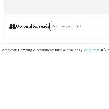
Address - Tiki Totó []
Útvonaltervezés
Aranypart Camping & Apartments büszke arra, hogy
WordPress
szív h