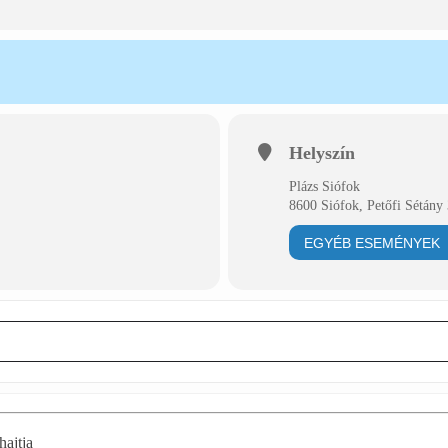
Helyszín
Plázs Siófok
8600 Siófok, Petőfi Sétány 
EGYÉB ESEMÉNYEK
hajtja