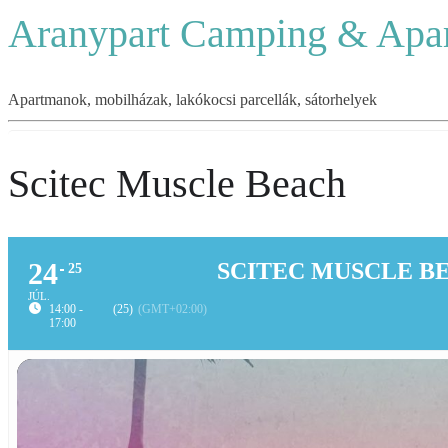
Aranypart Camping & Apa
Apartmanok, mobilházak, lakókocsi parcellák, sátorhelyek
Scitec Muscle Beach
24
SCITEC MUSCLE B
25
JÚL.
14:00 -
(25)
(GMT+02:00)
17:00