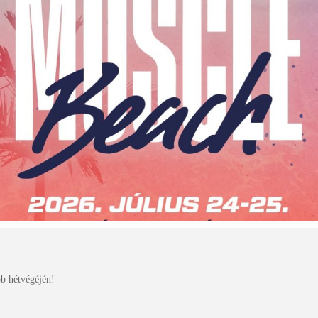
bb hétvégéjén!