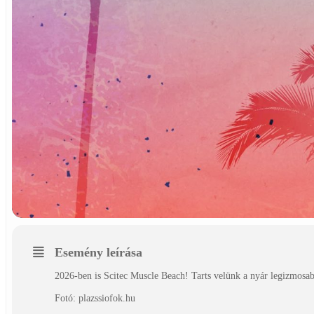
Esemény leírása
2026-ben is Scitec Muscle Beach! Tarts velünk a nyár legizmosa
Fotó: plazssiofok.hu