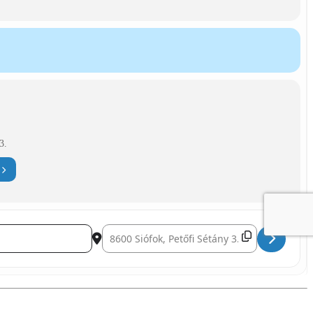
3.
Destination Address - Scitec Muscle Beach []