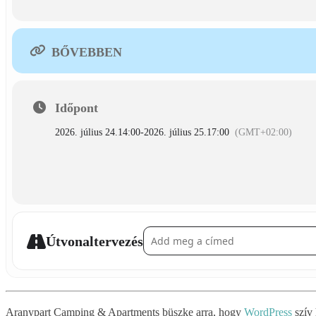
BŐVEBBEN
Időpont
2026. július 24.
14:00
-
2026. július 25.
17:00
(GMT+02:00)
Address - Scitec Muscle Beach []
Útvonaltervezés
Aranypart Camping & Apartments büszke arra, hogy
WordPress
szív 