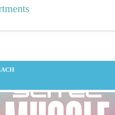
rtments
EACH