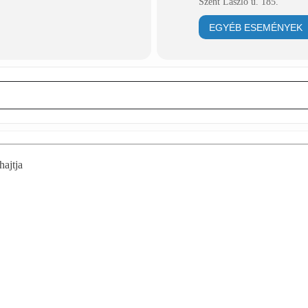
Szent László u. 185.
EGYÉB ESEMÉNYEK
hajtja