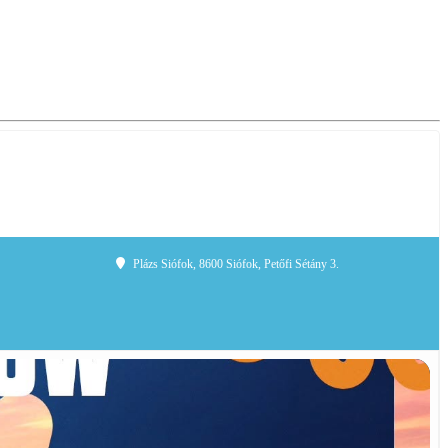
Plázs Siófok
, 8600 Siófok, Petőfi Sétány 3.