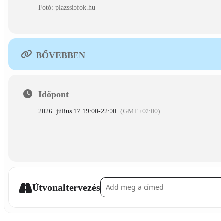
Fotó: plazssiofok.hu
BŐVEBBEN
Időpont
2026. július 17.
19:00
-
22:00
(GMT+02:00)
Address - Follow The Flow []
Útvonaltervezés