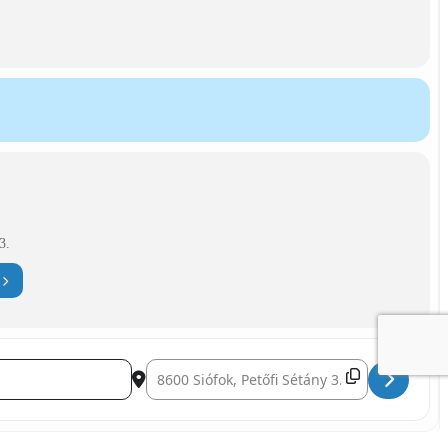
3.
Destination Address - Follow The Flow []