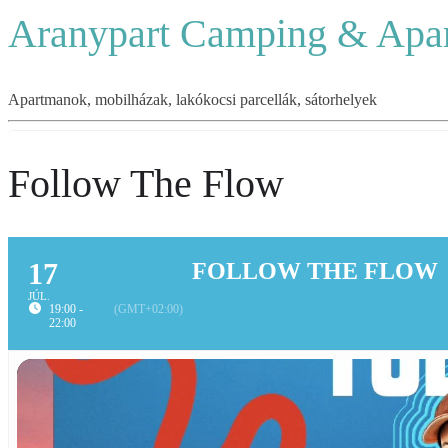
Aranypart Camping & Apa
Apartmanok, mobilházak, lakókocsi parcellák, sátorhelyek
Follow The Flow
17
FOLLOW THE FLOW
JÚL.
19:00 -
(GMT+02:00)
22:00