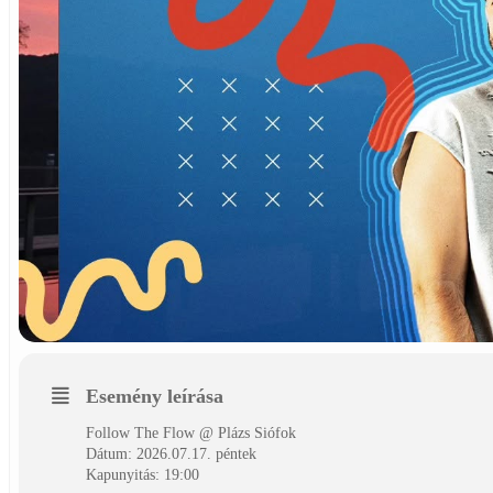
Esemény leírása
Follow The Flow @ Plázs Siófok
Dátum: 2026.07.17. péntek
Kapunyitás: 19:00