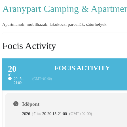
Aranypart Camping & Apartmen
Apartmanok, mobilházak, lakókocsi parcellák, sátorhelyek
Focis Activity
20
FOCIS ACTIVITY
JÚL.
20:15 -
(GMT+02:00)
21:00
Időpont
2026. július 20.
20:15
-
21:00
(GMT+02:00)