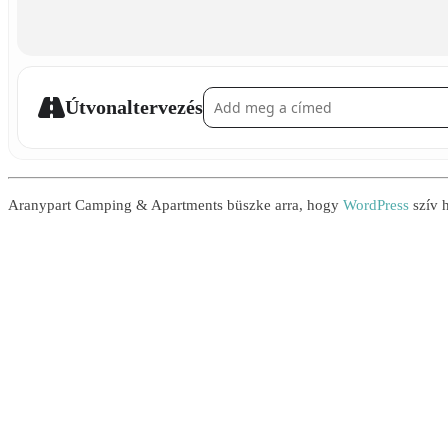
Address - Focis Activity []
Útvonaltervezés
Aranypart Camping & Apartments büszke arra, hogy
WordPress
szív h