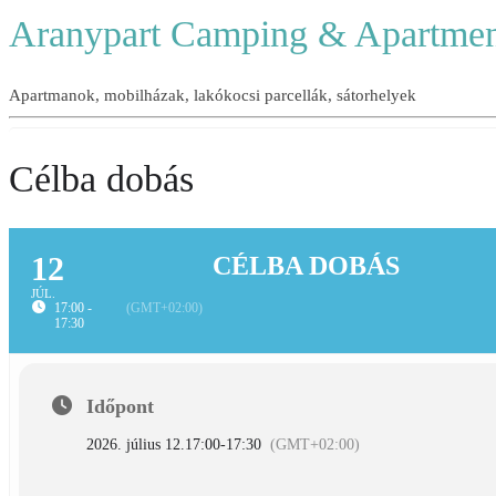
Aranypart Camping & Apartmen
Apartmanok, mobilházak, lakókocsi parcellák, sátorhelyek
Célba dobás
12
CÉLBA DOBÁS
JÚL.
17:00 -
(GMT+02:00)
17:30
Időpont
2026. július 12.
17:00
-
17:30
(GMT+02:00)