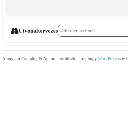
Address - Célba dobás []
Útvonaltervezés
Aranypart Camping & Apartments büszke arra, hogy
WordPress
szív h