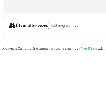
Address - Búvárviadal []
Útvonaltervezés
Aranypart Camping & Apartments büszke arra, hogy
WordPress
szív h