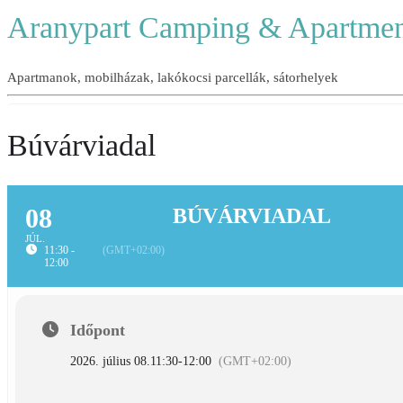
Aranypart Camping & Apartmen
Apartmanok, mobilházak, lakókocsi parcellák, sátorhelyek
Búvárviadal
08
BÚVÁRVIADAL
JÚL.
11:30 -
(GMT+02:00)
12:00
Időpont
2026. július 08.
11:30
-
12:00
(GMT+02:00)