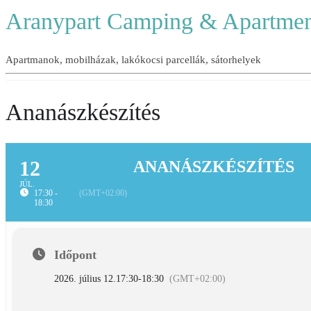
Aranypart Camping & Apartmen
Apartmanok, mobilházak, lakókocsi parcellák, sátorhelyek
Ananászkészítés
12
ANANÁSZKÉSZÍTÉS
JÚL.
17:30 -
(GMT+02:00)
18:30
Időpont
2026. július 12.
17:30
-
18:30
(GMT+02:00)