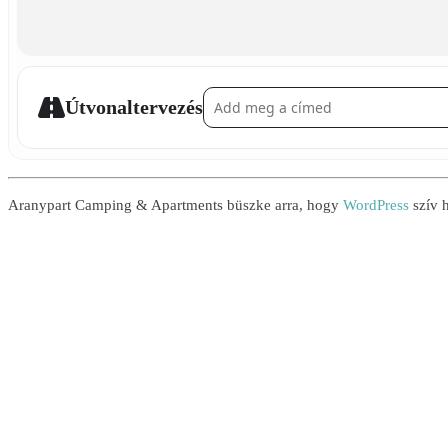
Address - Aloha Party []
Útvonaltervezés
Aranypart Camping & Apartments büszke arra, hogy
WordPress
szív h