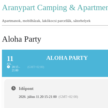
Aranypart Camping & Apartmen
Apartmanok, mobilházak, lakókocsi parcellák, sátorhelyek
Aloha Party
11
ALOHA PARTY
JÚL.
20:15 -
(GMT+02:00)
21:00
Időpont
2026. július 11.
20:15
-
21:00
(GMT+02:00)