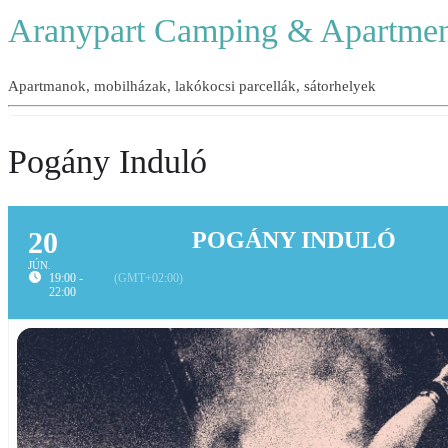
Aranypart Camping & Apartmen
Apartmanok, mobilházak, lakókocsi parcellák, sátorhelyek
Pogány Induló
20
POGÁNY INDULÓ
JÚN.
19:00 -
(GMT+02:00)
22:00