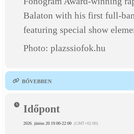
Fonogram Award-winning rapp
Balaton with his first full
featuring special show eleme
Photo: plazssiofok.hu
BŐVEBBEN
Időpont
2026. június 20.
19:00
-
22:00
(GMT+02:00)