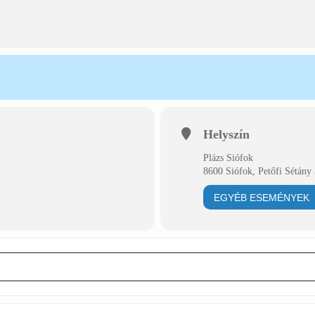
Helyszín
Plázs Siófok
8600 Siófok, Petőfi Sétány 
EGYÉB ESEMÉNYEK
r Tamás []