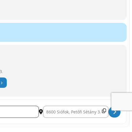
3.
Destination Address - ByeAlex és a Slepp, Gast: Mol