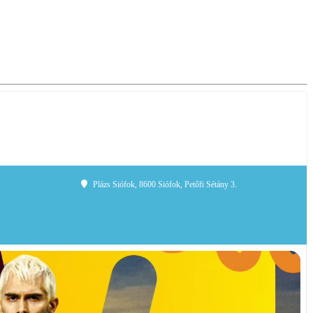
Plázs Siófok
, 8600 Siófok, Petőfi Sétány 3.