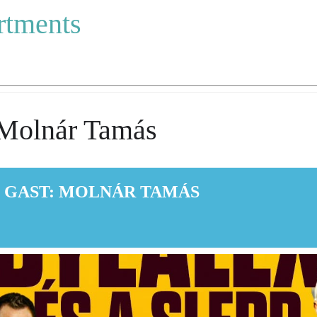
rtments
 Molnár Tamás
, GAST: MOLNÁR TAMÁS