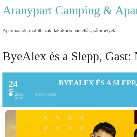
Aranypart Camping & Apa
Apartmanok, mobilházak, lakókocsi parcellák, sátorhelyek
ByeAlex és a Slepp, Gast:
24
BYEALEX ÉS A SLEPP
JÚL.
20:00 -
(GMT+02:00)
22:00