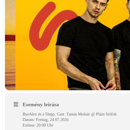
Esemény leírása
ByeAlex és a Slepp, Gast: Tamás Molnár @ Plázs Siófok
Datum: Freitag, 24.07.2026
Einlass: 20:00 Uhr