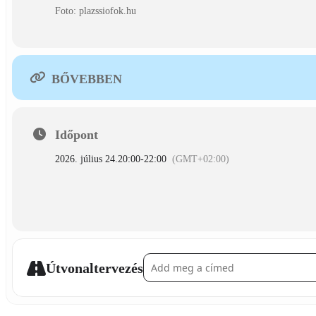
Foto: plazssiofok.hu
BŐVEBBEN
Időpont
2026. július 24.
20:00
-
22:00
(GMT+02:00)
Address - ByeAlex és a Slepp, Gast: Molná
Útvonaltervezés