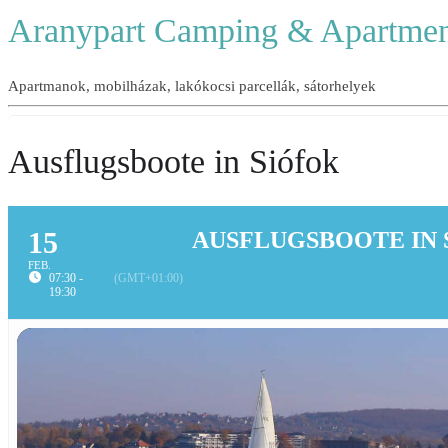
Aranypart Camping & Apartmen
Apartmanok, mobilházak, lakókocsi parcellák, sátorhelyek
Ausflugsboote in Siófok
15
AUSFLUGSBOOTE IN 
FEB.
07:30 -
(GMT+01:00)
19:30