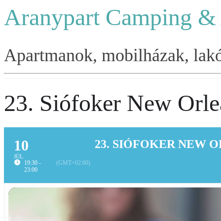
Aranypart Camping &
Apartmanok, mobilházak, lakók
23. Siófoker New Orlea
10
23. SIÓFOKER NEW O
JÚL.
19:30 -
(GMT+02:00)
23:00