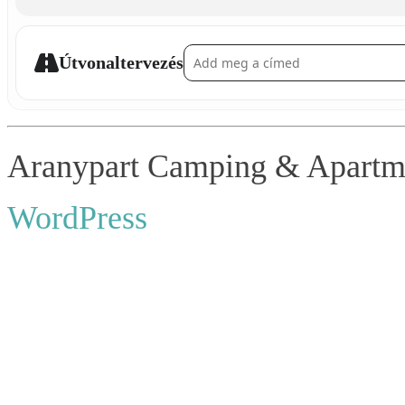
Address - 23. Siófoker New Orleans Jazz Fe
Útvonaltervezés
Aranypart Camping & Apartmen
WordPress