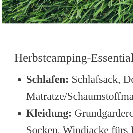
Herbstcamping-Essentia
Schlafen:
Schlafsack, De
Matratze/Schaumstoffma
Kleidung:
Grundgarderob
Socken, Windjacke fürs